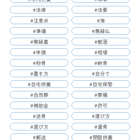
#法律
#法要
#注意点
#海
#準備
#無縁仏
#無縁墓
#献酒
#申請
#相場
#粉骨
#納骨
#置き方
#自分で
#自宅供養
#自宅保管
#自然葬
#葬儀
#補助金
#許可
#送骨
#運び方
#選び方
#遺骨
#郵送
#閉眼供養