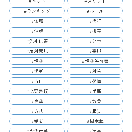
#ペット
#メリット
#ランキング
#ルール
#仏壇
#代行
#位牌
#供養
#先祖供養
#分骨
#反対意見
#喪服
#埋葬
#埋葬許可書
#場所
#対策
#当日
#後悔
#必要書類
#手順
#改葬
#散骨
#方法
#服装
#業者
#樹木葬
#永代供養
#法事