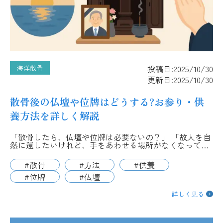
投稿日:2025/10/30
海洋散骨
更新日:2025/10/30
散骨後の仏壇や位牌はどうする?お参り・供
養方法を詳しく解説
「散骨したら、仏壇や位牌は必要ないの？」 「故人を自
然に還したいけれど、手をあわせる場所がなくなって…
#散骨
#方法
#供養
#位牌
#仏壇
詳しく見る