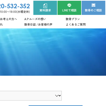
20-532-352
資料請求
LINEで相談
散骨のご相談
:00〜18:00(水曜定休)
お考えの方へ
Aクルーズの想い
散骨プラン
れ
散骨日誌 /お客様の声
よくあるご質問