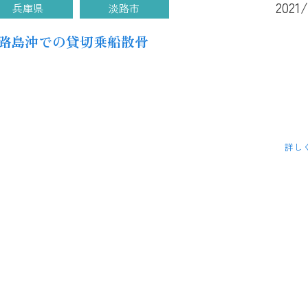
2021
兵庫県
淡路市
路島沖での貸切乗船散骨
詳し