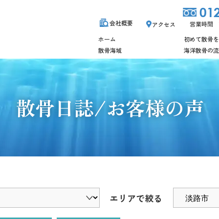
01
会社概要
営業時間 10
アクセス
ホーム
初めて散骨を
散骨海域
海洋散骨の流
散骨日誌/お客様の声
エリアで絞る