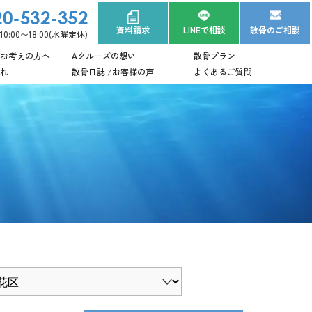
20-532-352
資料請求
LINEで相談
散骨のご相談
:00〜18:00(水曜定休)
お考えの方へ
Aクルーズの想い
散骨プラン
れ
散骨日誌 /お客様の声
よくあるご質問